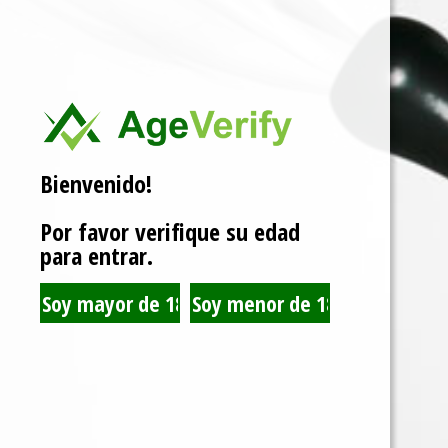
Bienvenido!
Por favor verifique su edad
para entrar.
Related products