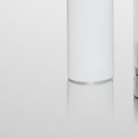
IN
Des
Devo
Mercado Urbano Tobalaba Local S301/Local 17
Térm
, Las Condes, Región Metropolitana.
Polí
Que 
 10 am a 20 hrs.
Cont
Blog