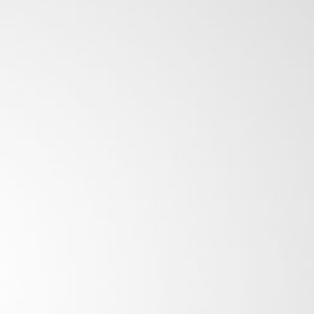
STER 20ml 6mg
U:
69996549134925
ategoría:
BOOSTER
30 disponibles
AGREGAR AL CARRITO