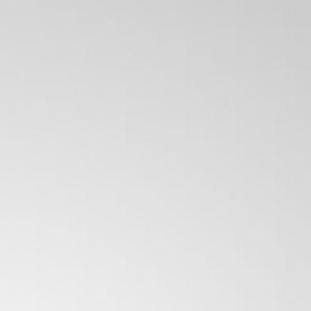
local@provap.cl
0
Escribenos
Carrito
por Whatsapp
IDGE
ACCESORIOS
OFERTAS
 20ml Fuerza 6
$
4.000