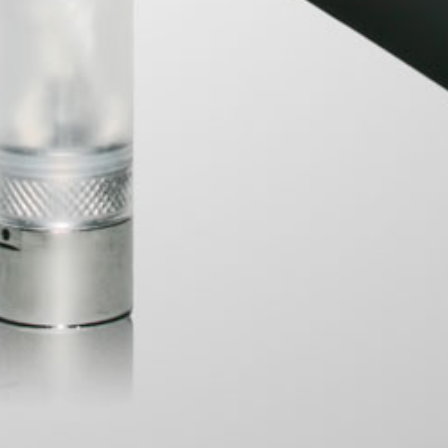
FORMACION
pachos
luciones
inos y Condiciones
tica de Privacidad
es el Vapeo
acto