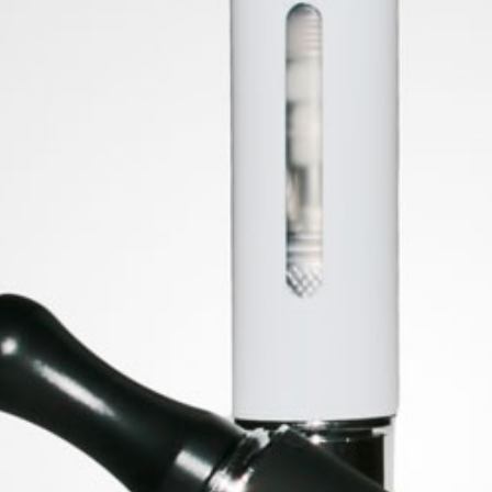
BOO
SK
C
2
BOOSTER
20ml
Fuerza
6
cantidad