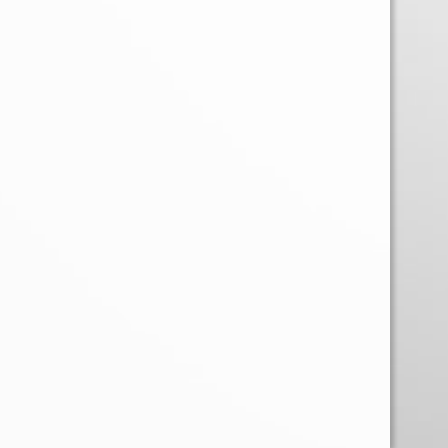
TIENDAS
Casa Matriz:
Estamos en MUT - 
Av. Apoquindo 2730
Horario:
Lunes a Domingo de