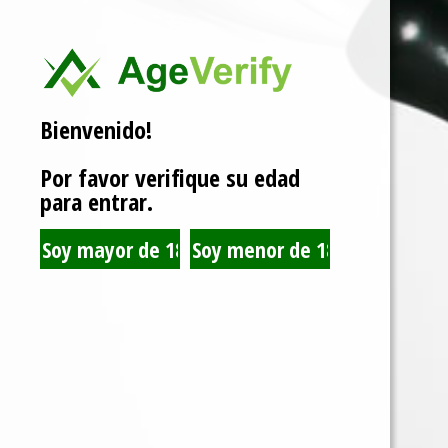
Bienvenido!
Por favor verifique su edad
Related products
para entrar.