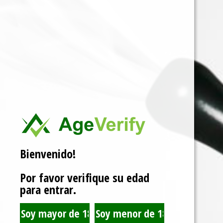
Bienvenido!
Por favor verifique su edad
para entrar.