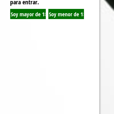
POD SALT NEXU
para entrar.
$
18.000
AGREGAR AL CARRITO