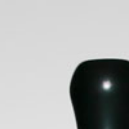
LIQUIDOS
POR MARCA
BOOSTER
RESISTENCIAS & CATR
Inicio
/
SABORES
/ BEBIDAS
BEBIDAS
Filtrar por precio