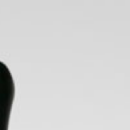
local@provap.cl
0
Escribenos
Carrito
por Whatsapp
IDGE
ACCESORIOS
OFERTAS