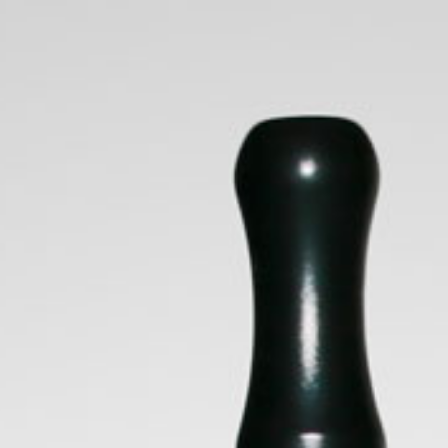
LIQUIDOS
POR MARCA
BOOSTER
RESISTENCIAS & CATR
nicio
/
Kit de Cigarrillos Electrónicos
/
POD SYSTEM
/ Página
POD SYSTEM
Filtrar por precio