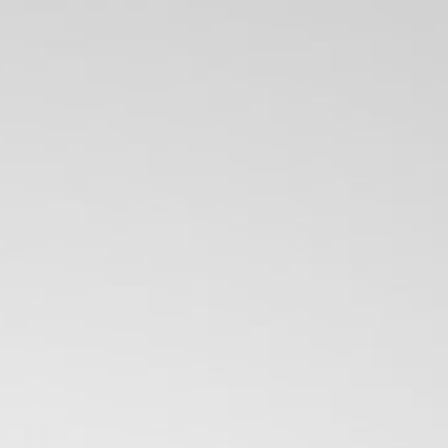
local@provap.cl
0
Escribenos
Carrito
por Whatsapp
IDGE
ACCESORIOS
OFERTAS
 2