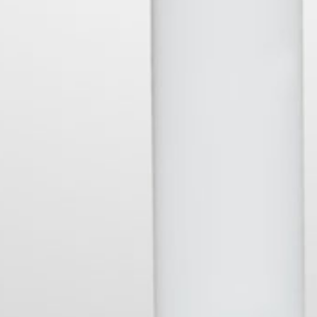
« Anterior
1
2
IN
Des