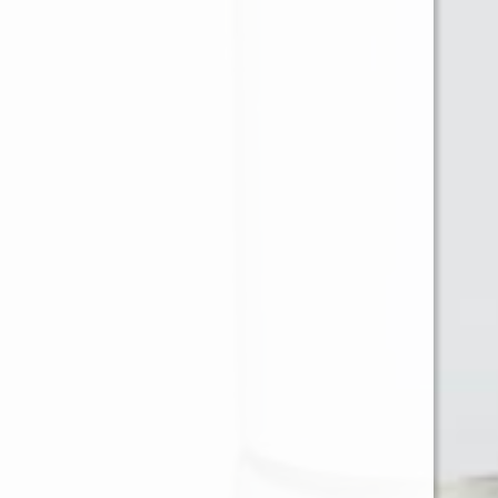
TIENDAS
Casa Matriz:
Estamos en MUT - Mercado Urbano Tobalaba Local
S301/Local 17
Av. Apoquindo 2730, Las Condes, Región
Metropolitana.
Horario:
Lunes a Domingo de 10 am a 20 hrs.